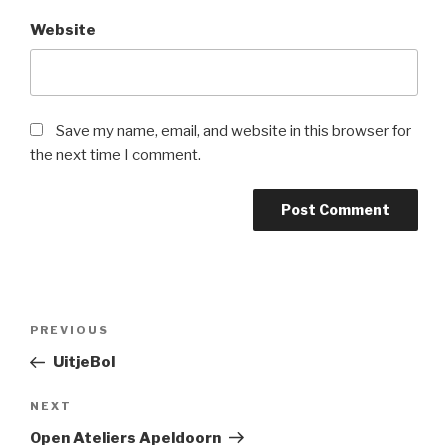
Website
Save my name, email, and website in this browser for
the next time I comment.
Post
PREVIOUS
Previous
navigation
Post
UitjeBol
NEXT
Next
Post
Open Ateliers Apeldoorn