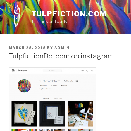
Skip
to
TULPFICTION.COM
content
Tulip arts and cards
POSTED
MARCH 28, 2018
BY
ADMIN
ON
TulpfictionDotcom op instagram