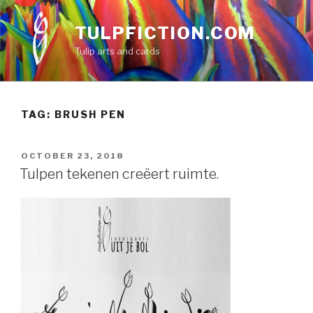
Skip
to
TULPFICTION.COM
content
Tulip arts and cards
TAG:
BRUSH PEN
POSTED
OCTOBER 23, 2018
ON
Tulpen tekenen creëert ruimte.