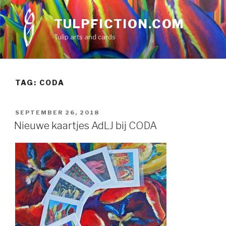
Skip
to
TULPFICTION.COM
content
Tulip arts and cards
TAG:
CODA
POSTED
SEPTEMBER 26, 2018
ON
Nieuwe kaartjes AdLJ bij CODA