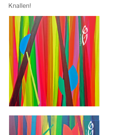
ON
Knallen!