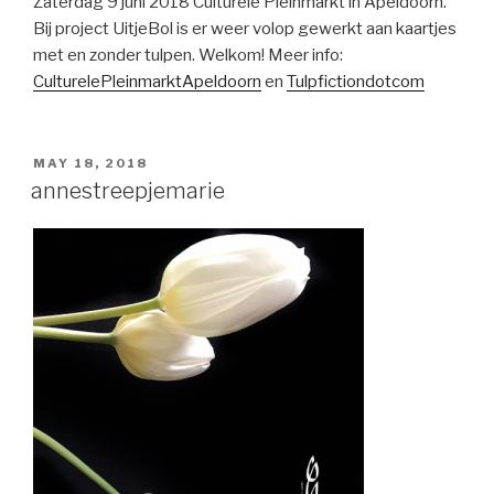
Zaterdag 9 juni 2018 Culturele Pleinmarkt in Apeldoorn.
Bij project UitjeBol is er weer volop gewerkt aan kaartjes
met en zonder tulpen. Welkom! Meer info:
CulturelePleinmarktApeldoorn
en
Tulpfictiondotcom
POSTED
MAY 18, 2018
ON
annestreepjemarie