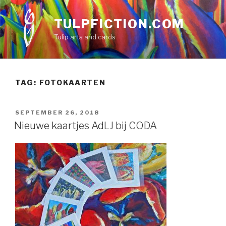
Skip
to
TULPFICTION.COM
content
Tulip arts and cards
TAG:
FOTOKAARTEN
POSTED
SEPTEMBER 26, 2018
ON
Nieuwe kaartjes AdLJ bij CODA