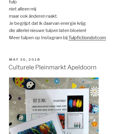
tulp
niet alleen mij
maar ook ánderen raakt.
Je begrijpt dat ik daarvan energie krijg
die allerlei nieuwe tulpen laten bloeien!
Meer tulpen op Instagram bij
Tulpfictiondotcom
POSTED
MAY 30, 2018
ON
Culturele Pleinmarkt Apeldoorn