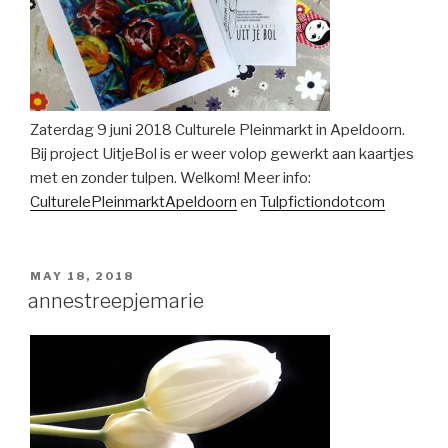
Zaterdag 9 juni 2018 Culturele Pleinmarkt in Apeldoorn.
Bij project UitjeBol is er weer volop gewerkt aan kaartjes
met en zonder tulpen. Welkom! Meer info:
CulturelePleinmarktApeldoorn
en
Tulpfictiondotcom
POSTED
MAY 18, 2018
ON
annestreepjemarie