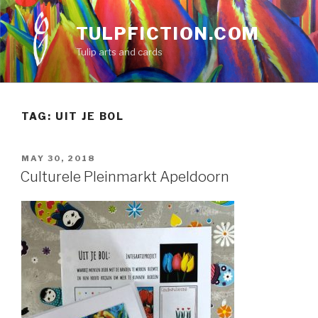
Skip
to
TULPFICTION.COM
content
Tulip arts and cards
TAG:
UIT JE BOL
POSTED
MAY 30, 2018
ON
Culturele Pleinmarkt Apeldoorn