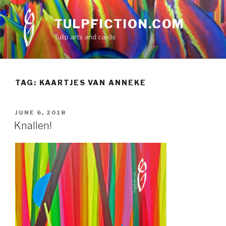
Skip
to
TULPFICTION.COM
content
Tulip arts and cards
TAG:
KAARTJES VAN ANNEKE
POSTED
JUNE 6, 2018
ON
Knallen!