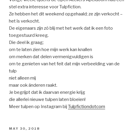
stel extra interesse voor Tulpfiction.
Ze hebben het dit weekend opgehaald; ze zijn verkocht –
het ís verkocht.
De eigenaars zijn zó blij met het werk dat ik een foto
toegestuurd kreeg.
Die deel ik graag;
om te laten zien hoe mijn werk kan knallen
om merken dat delen vermenigvuldigen is
om te genieten van het feit dat mijn verbeelding van de
tulp
niet alleen mij
maar ook ánderen raakt.
Je begrijpt dat ik daarvan energie krijg
die allerlei nieuwe tulpen laten bloeien!
Meer tulpen op Instagram bij
Tulpfictiondotcom
POSTED
MAY 30, 2018